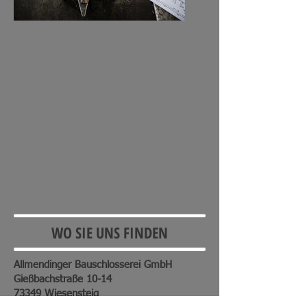
WO SIE UNS FINDEN
Allmendinger Bauschlosserei GmbH
Gießbachstraße 10-14
73349 Wiesensteig